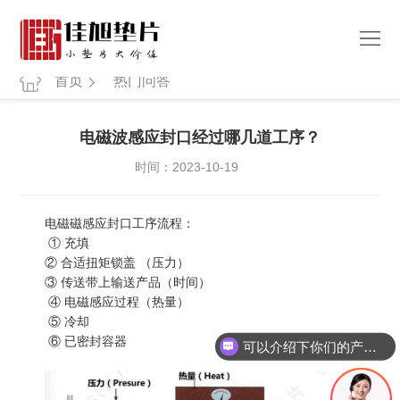
热
首页
热门问答
门
公
电磁波感应封口经过哪几道工序？
问
司
产
时间：2023-10-19
答
简
品
新
电磁磁感应封口工序流程：
介
中
闻
① 充填
联
② 合适扭矩锁盖 （压力）
心
③ 传送带上输送产品（时间）
资
系
④ 电磁感应过程（热量）
⑤ 冷却
讯
我
⑥ 已密封容器
可以介绍下你们的产品么
们